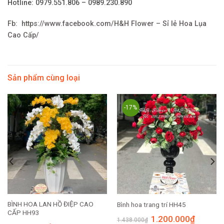
Hotline: 0979.551.806 – 0989.230.890
Fb: https://www.facebook.com/H&H Flower – Sỉ lẻ Hoa Lụa
Cao Cấp/
Sản phẩm cùng loại
-17%
BÌNH HOA LAN HỒ ĐIỆP CAO
Bình hoa trang trí HH45
CẤP HH93
1.200.000
₫
1.438.000
₫