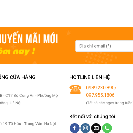
ỐNG CỬA HÀNG
HOTLINE LIÊN HỆ
:
0989.230.890/
097.955.1806
6B - C17 Bộ Công An - Phường Mộ
 Đông- Hà Nội
(Tất cả các ngày trong tuần
:
Kết nối với chúng tôi
õ 19 Tố Hữu - Trung Văn- Hà Nội.