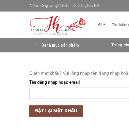
Skip
Chào mừng bạn ghé thăm cửa hàng hoa HH
to
content
Danh mục sản phẩm
Trang ch
Quên mật khẩu? Vui lòng nhập tên đăng nhập hoặc 
Tên đăng nhập hoặc email
ĐẶT LẠI MẬT KHẨU