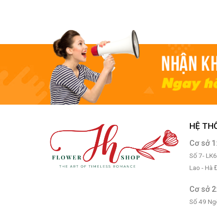
HỆ TH
Cơ sở 1
Số 7- LK
Lao - Hà
Cơ sở 2
Số 49 Ng