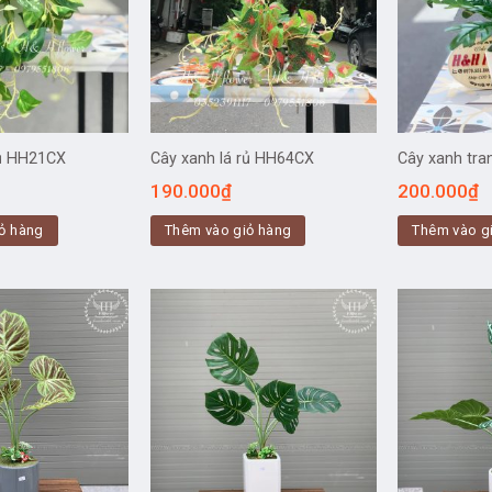
rủ HH21CX
Cây xanh lá rủ HH64CX
Cây xanh tra
190.000
₫
200.000
₫
ỏ hàng
Thêm vào giỏ hàng
Thêm vào g