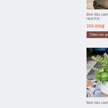
Bình tiểu cản
HH57CX
200.000
₫
Thêm vào gi
Bình tiểu cả