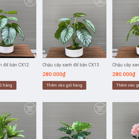
h để bàn CX12
Chậu cây xanh để bàn CX13
Chậu cây xa
280.000
₫
280.000
₫
ỏ hàng
Thêm vào giỏ hàng
Thêm vào g