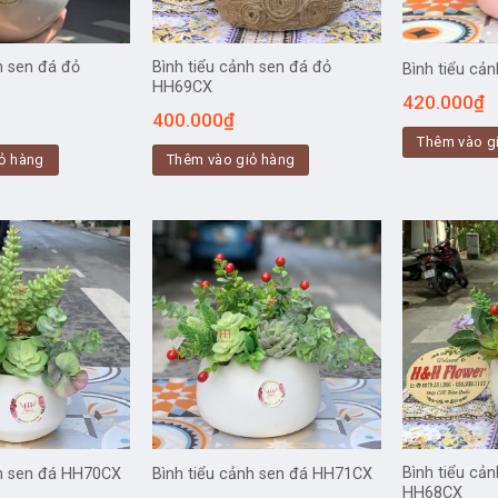
h sen đá đỏ
Bình tiểu cảnh sen đá đỏ
Bình tiểu cả
HH69CX
420.000
₫
400.000
₫
Thêm vào g
ỏ hàng
Thêm vào giỏ hàng
Bình tiểu cả
nh sen đá HH70CX
Bình tiểu cảnh sen đá HH71CX
HH68CX