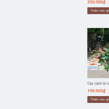
250.000
₫
Thêm vào gi
Cây cảnh lá 
190.000
₫
Thêm vào gi