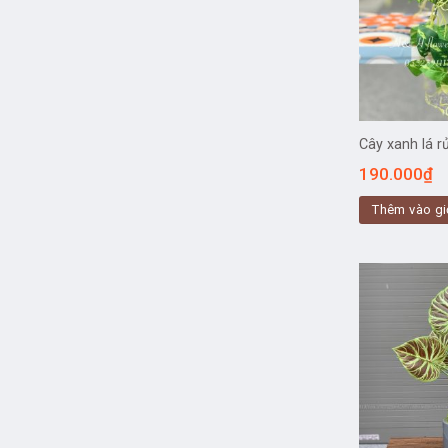
Cây xanh lá 
190.000
₫
Thêm vào gi