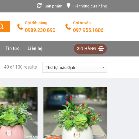
Sản phẩm
Hệ thống cửa hàng
Gọi đặt hàng
Gọi tư vấn
0989.230.890
097.955.1806
Tin tức
Liên hệ
GIỎ HÀNG
–40 of 100 results