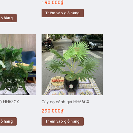
190.000
₫
Thêm vào giỏ hàng
iỏ hàng
 rủ HH63CX
Cây cọ cảnh giả HH66CX
290.000
₫
iỏ hàng
Thêm vào giỏ hàng