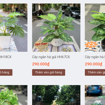
 HH18CX
Cây ngân hà giả HH67CX
Cây ngân hà
290.000
₫
290.000
₫
ỏ hàng
Thêm vào giỏ hàng
Thêm vào g