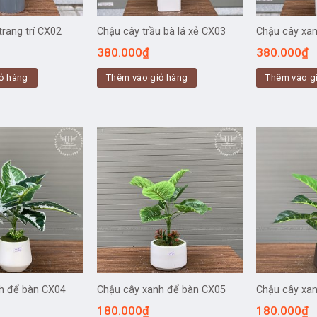
trang trí CX02
Chậu cây trầu bà lá xẻ CX03
Chậu cây xa
380.000
₫
380.000
₫
ỏ hàng
Thêm vào giỏ hàng
Thêm vào g
h để bàn CX04
Chậu cây xanh để bàn CX05
Chậu cây xa
180.000
₫
180.000
₫