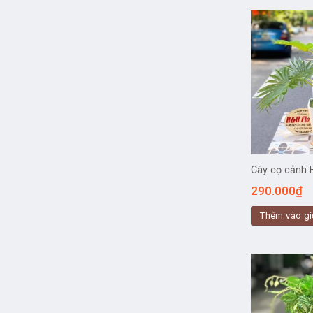
Cây cọ cảnh
290.000
₫
Thêm vào gi