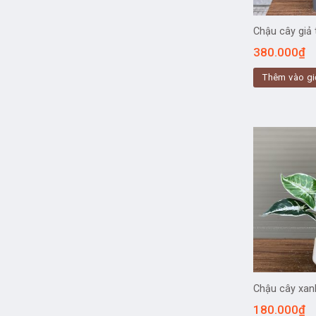
Chậu cây giả 
380.000
₫
Thêm vào gi
Chậu cây xan
180.000
₫