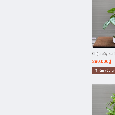
Chậu cây xan
280.000
₫
Thêm vào gi