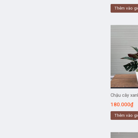
Thêm vào gi
Chậu cây xan
180.000
₫
Thêm vào gi