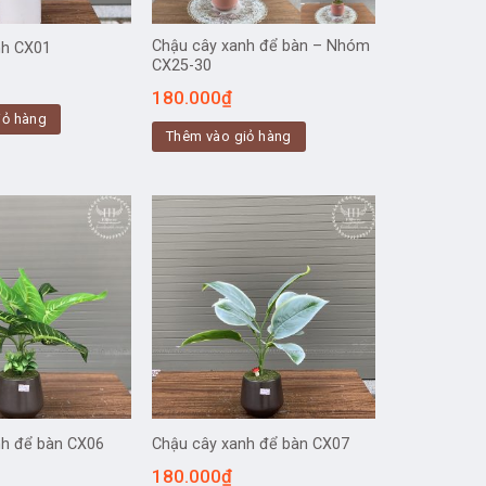
Chậu cây xanh để bàn – Nhóm
nh CX01
CX25-30
180.000
₫
iỏ hàng
Thêm vào giỏ hàng
nh để bàn CX06
Chậu cây xanh để bàn CX07
180.000
₫