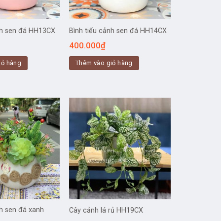
nh sen đá HH13CX
Bình tiểu cảnh sen đá HH14CX
400.000
₫
iỏ hàng
Thêm vào giỏ hàng
nh sen đá xanh
Cây cảnh lá rủ HH19CX