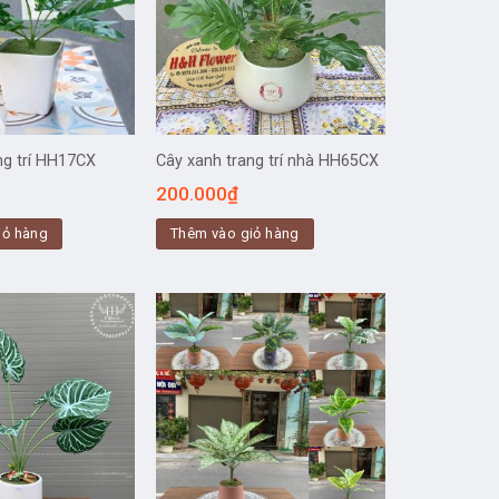
ng trí HH17CX
Cây xanh trang trí nhà HH65CX
200.000
₫
iỏ hàng
Thêm vào giỏ hàng