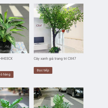
 HH03CX
Cây xanh giả trang trí CX47
Đọc tiếp
iỏ hàng