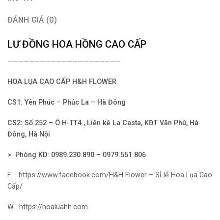
ĐÁNH GIÁ (0)
LƯ ĐỒNG HOA HỒNG CAO CẤP
—————————————————————
HOA LỤA CAO CẤP H&H FLOWER
CS1: Yên Phúc – Phúc La – Hà Đông
CS2: Số 252 – Ô H-TT4 , Liền kề La Casta, KĐT Văn Phú, Hà
Đông, Hà Nội
> Phòng KD: 0989.230.890 – 0979.551.806
F . https://www.facebook.com/H&H Flower – Sỉ lẻ Hoa Lụa Cao
Cấp/
W .
https://hoaluahh.com