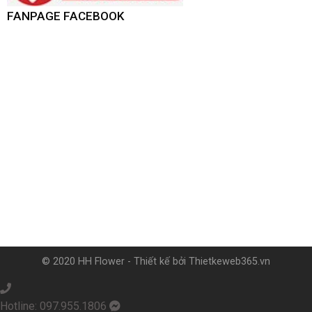
FANPAGE FACEBOOK
© 2020 HH Flower - Thiết kế bởi
Thietkeweb365.vn
Hotline: 097.955.1806