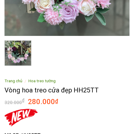
Trang chủ
Hoa treo tường
/
Vòng hoa treo cửa đẹp HH25TT
280.000
₫
₫
320.000