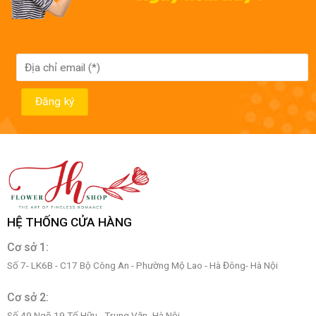
HỆ THỐNG CỬA HÀNG
Cơ sở 1:
Số 7- LK6B - C17 Bộ Công An - Phường Mộ Lao - Hà Đông- Hà Nội
Cơ sở 2:
Số 49 Ngõ 19 Tố Hữu - Trung Văn- Hà Nội.