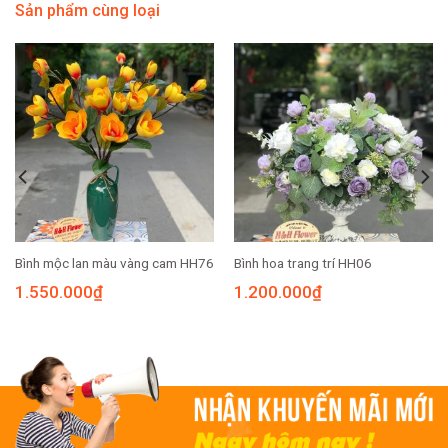
Sản phẩm cùng loại
Bình mộc lan màu vàng cam HH76
Bình hoa trang trí HH06
1.550.000
₫
1.200.000
₫