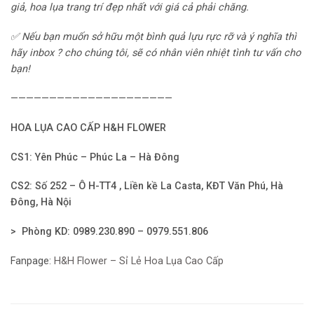
giả, hoa lụa trang trí đẹp nhất với giá cả phải chăng.
✅ Nếu bạn muốn sở hữu một bình quả lựu rực rỡ và ý nghĩa thì
hãy inbox ? cho chúng tôi, sẽ có nhân viên nhiệt tình tư vấn cho
bạn!
—————————————————————
HOA LỤA CAO CẤP H&H FLOWER
CS1: Yên Phúc – Phúc La – Hà Đông
CS2: Số 252 – Ô H-TT4 , Liền kề La Casta, KĐT Văn Phú, Hà
Đông, Hà Nội
> Phòng KD: 0989.230.890 – 0979.551.806
Fanpage:
H&H Flower – Sỉ Lẻ Hoa Lụa Cao Cấp