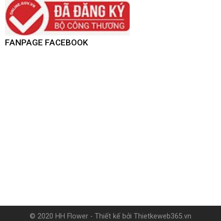
FANPAGE FACEBOOK
© 2020 HH Flower - Thiết kế bởi
Thietkeweb365.vn